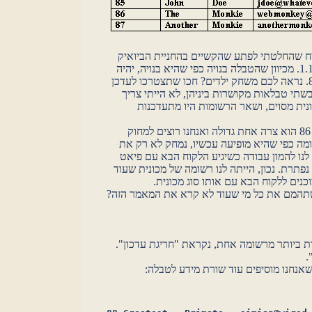
נניח שהחלטתי לפתע שהקשיים בהחניית הביואיק
הולכים וגלים, אני רוצה להעלות את התעריף ל1.1. מכיוון שהטבלה בנויה כפי שהיא בנויה, יהיה
עלי לעדכן גם את רשומה 85 וגם את רשומה 87. נראה לכם משחק ילדים? חכו שתצטרכו לעדכן
ם הייתי משתמש בשתי טבלאות מקושרות ביניהן, לא הייתי צריך
ונית מסוים, ושאר הרשומות היו מתעדכנות
בעיה שניה נוצרת אם למשל נניח שלקוח מספר 86 הוא צרה אחת גדולה ואנחנו רוצים למחוק
מה כפי שהיא מופיעה עכשיו, נמחק לא רק את
לנו להמון עבודה כשיגיע הלקוח הבא עם פיאט
פתרת. נכון, הייתה לנו רשומה של מכונית שעוד
כנים ללקוח הבא עם אותו סוג מכונית.
תהמם את כל מי שעוד לא קרא את המאמר הזה?
ת ביותר מרשומה אחת, נקראת "חריגת עדכון".
.
ח שאנחנו מוסיפים עוד שורת מידע לטבלה: