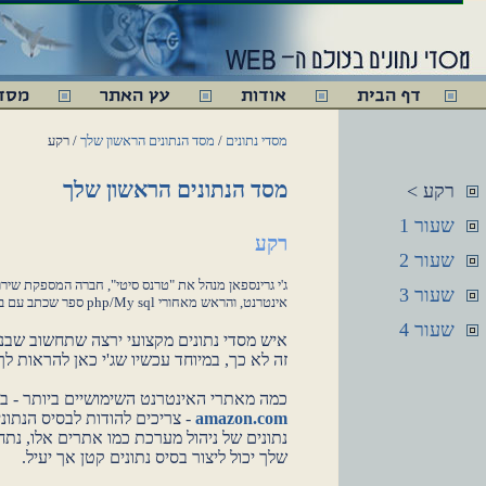
מסדי נתונים
/
מסד הנתונים הראשון שלך
/ רקע
מסד הנתונים הראשון שלך
רקע >
שעור 1
רקע
שעור 2
ג'י גרינספאן מנהל את "טרנס סיטי", חברה המספקת שירו
שעור 3
אינטרנט, והראש מאחורי php/My sql ספר שכתב עם בראד בולגר.
שעור 4
איש מסדי נתונים מקצועי ירצה שתחשוב שבניי
זה לא כך, במיוחד עכשיו שג'י כאן להראות לך
כמה מאתרי האינטרנט השימושיים ביותר - ב
amazon.com
- צריכים להודות לבסיס הנתונ
נתונים של ניהול מערכת כמו אתרים אלו, נת
שלך יכול ליצור בסיס נתונים קטן אך יעיל.