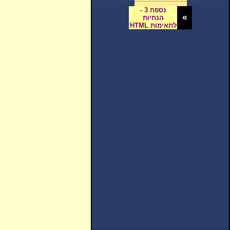
נספח 3 -
«
הנחיות
לתאימות HTML