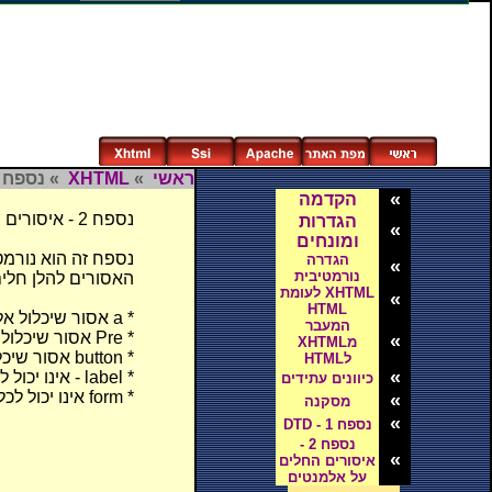
ראשי
»
XHTML
» נספח 2
«
הקדמה
נספח 2 - איסורים החלים על אלמנטים
הגדרות
«
ומונחים
נספח זה הוא נורמט
הגדרה
«
נורמטיבית
האסורים להלן חלים 
XHTML לעומת
«
HTML
* a אסור שיכלול אלמנטים אחרים מסוג a.
המעבר
* Pre אסור שיכלול את האלמנטים הבאים: img, object, big, small, sub, sup.
«
מXHTML
* button אסור שיכלול את האלמנים הבאים: input, select, textarea, label, button, form, fieldset, iframe, isindex
לHTML
«
* label - אינו יכול לכלול אלמנטים אחרים מסוג label.
כיוונים עתידים
* form אינו יכול לכלול אלמנטים אחרים מסוג form.
«
מסקנה
«
נספח 1 - DTD
נספח 2 -
«
איסורים החלים
על אלמנטים