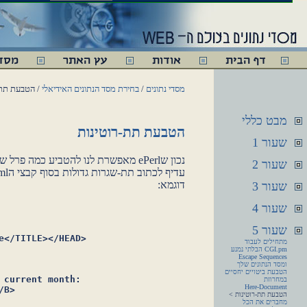
מסדי נתונים
/
בחירת מסד הנתונים האידיאלי
/ הטבעת תת-
מבט כללי
הטבעת תת-רוטינות
שעור 1
שעור 2
דוגמא:
שעור 3
שעור 4
שעור 5
e</TITLE></HEAD>

מתחילים לעבוד
CGI.pm הבלתי נמנע
Escape Sequences
ומסד הנתונים שלך
הטבעת ביטויים יחסיים
 current month:

במחרוזת
Here-Document
B>

הטבעת תת-רוטינות >
מחברים את הכל