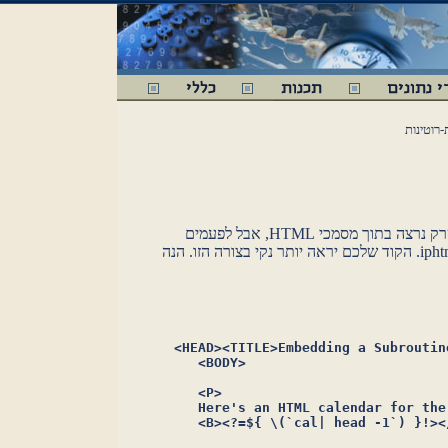
רוטינות
נכון שePerl מאפשרת לנו להטביע כמה פרל שרק נרצה בתוך מסמכי HTML, אבל לפעמים
עדיף לכתוב תת-שגרות גדולות בסוף קבצי הiphtml. הקוד שלכם יראה יותר נקי בצורה הזו. הנה
  <HEAD><TITLE>Embedding a Subroutin
     <BODY>

     <P>

     Here's an HTML calendar for the
     <B><?=${ \(`cal| head -1`) }!></