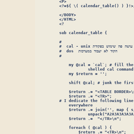
     <P>

     <?=${ \( calendar_table() ) }!>/
     </BODY>

     </HTML>

     <?

     sub calendar_table {

     #

     #  cal - unix אני עושה פה שימוש בפקודת 

     #  dos  הקוד לא יעבוד במערכות 

     #

         my @cal = `cal`; # fill the
		 shelled cal command

         my $return = '';

         shift @cal; # junk the firs
         $return .= "<TABLE BORDER>\n
         $return .= "<TR>";

     # I dedicate the following line
	 everywhere

         $return .= join('', map { s
		 unpack("A2A3A3A3A3A3A3", shift @cal));

         $return .=  "</TR>\n";

         foreach ( @cal ) {

             $return .= "<TR>\n";
