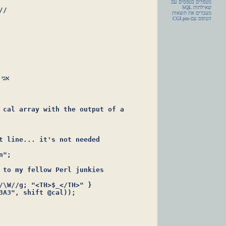
מטפלים בטפסים עם
שאילתות SQL
/

מעבדים את תוצאות
הטופס עם-CGI.pm
 cal array with the output of a

t line... it's not needed

";

 to my fellow Perl junkies 

/\W//g; "<TH>$_</TH>" } 
