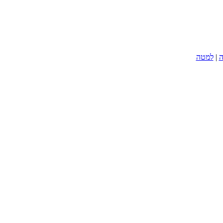
ה
|
למטה